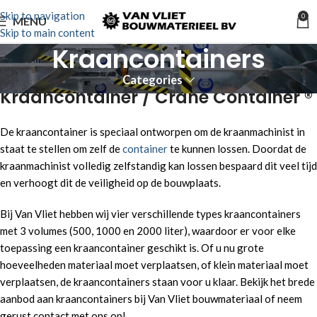
Skip to navigation
0
MENU
Skip to main content
Kraancontainers
Categories
Kraancontainer / Crane Container ®
De kraancontainer is speciaal ontworpen om de kraanmachinist in
staat te stellen om zelf de
container
te kunnen lossen. Doordat de
kraanmachinist volledig zelfstandig kan lossen bespaard dit veel tijd
en verhoogt dit de veiligheid op de bouwplaats.
Bij Van Vliet hebben wij vier verschillende types kraancontainers
met 3 volumes (500, 1000 en 2000 liter), waardoor er voor elke
toepassing een kraancontainer geschikt is. Of u nu grote
hoeveelheden materiaal moet verplaatsen, of klein materiaal moet
verplaatsen, de kraancontainers staan voor u klaar. Bekijk het brede
aanbod aan kraancontainers bij Van Vliet bouwmateriaal of neem
gerust contact met ons op!