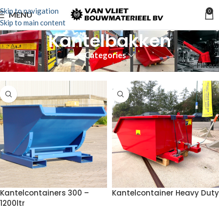
Skip to navigation
0
MENU
Skip to main content
Kantelbakken
Categories
Filters
Home
Verkoop
Voorzetapparatuur
Kantelbakken
Kantelcontainers 300 –
Kantelcontainer Heavy Duty
1200ltr
VOEG TOE AAN OFFERTE