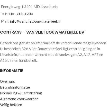
stortgoed. Plaats de bak eenvoudig
Plaats de box eenvoudig op locatie,
Energieweg 1 3401 MD IJsselstein
op locatie, neem het onderstel
neem het onderstel direct weer mee
direct weer mee voor de volgende
en maximaliseer je inzet. Ideaal voor
Tel:
030 - 6880 200
locatie. Tevens een
verhuur, stedelijke distributie en
Mail:
info@vanvlietbouwmaterieel.nl
veiligheidsaspect uw aanhanger
projectmatig werken.
kunt u veilig achterlaten op uw eigen
Vraag nu
geheel vrijblijvend een
CONTRANS – VAN VLIET BOUWMATERIEEL BV
terrein of andere locatie waar
offerte
aan en krijg op werkdagen
diefstal voorkomen wordt.
binnen 48 uur
reactie!
Bezoek ons gerust op afspraak om de verschillende mogelijkheden
Ideaal voor aannemers, hoveniers
Koop of lease mogelijkheden
te bespreken. Van Vliet Bouwmaterieel ligt centraal gelegen in
en overige veeleisende gebruikers.
Leasen vanaf €2500,-
IJsselstein, net onder Utrecht met de snelwegen A2, A12, A27 en
Beste match in efficiëntie als u veel
Maatwerkmogelijkheden!
A15 binnen handbereik.
stedelijke projecten heeft. Vraag nu
geheel vrijblijvend een offerte
INFORMATIE
aan en krijg op werkdagen
binnen
48 uur
reactie!
Over ons
Koop of lease mogelijkheden
Leasen mogelijk vanaf €2500,-
Bedrijfsinformatie
Maatwerkmogelijkheden!
Normering & Certificering
Algemene voorwaarden
Veilig betalen