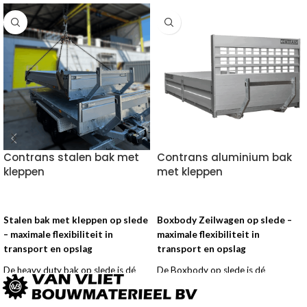
Contrans stalen bak met
Contrans aluminium bak
kleppen
met kleppen
VOEG TOE AAN OFFERTE
VOEG TOE AAN OFFERTE
Stalen bak met kleppen op slede
Boxbody Zeilwagen op slede –
– maximale flexibiliteit in
maximale flexibiliteit in
transport en opslag
transport en opslag
De heavy duty bak op slede is dé
De Boxbody op slede is dé
oplossing voor vervoeren kippen en
oplossing voor mobiele opslag en
of afzetten van puin of grof
transport binnen het afzetsysteem.