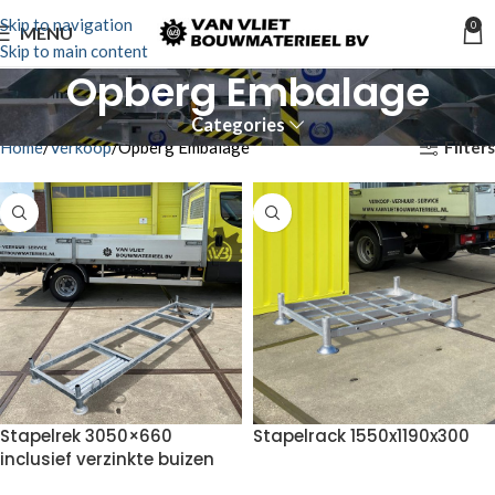
Skip to navigation
0
MENU
Skip to main content
Opberg Embalage
Categories
Filters
Home
Verkoop
Opberg Embalage
Stapelrek 3050×660
Stapelrack 1550x1190x300
inclusief verzinkte buizen
VOEG TOE AAN OFFERTE