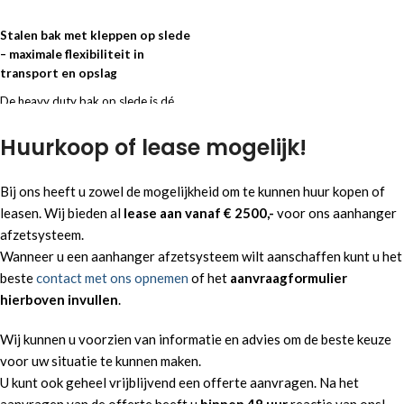
VOEG TOE AAN OFFERTE
Stalen bak met kleppen op slede
– maximale flexibiliteit in
transport en opslag
De heavy duty bak op slede is dé
oplossing voor vervoeren kippen en
of afzetten van puin of grof
Huurkoop of lease mogelijk!
stortgoed. Plaats de bak eenvoudig
op locatie, neem het onderstel direct
Bij ons heeft u zowel de mogelijkheid om te kunnen huur kopen of
weer mee voor de volgende locatie.
leasen. Wij bieden al
lease aan vanaf € 2500,-
voor ons aanhanger
Tevens een veiligheidsaspect uw
aanhanger kunt u veilig achterlaten
afzetsysteem.
op uw eigen terrein of andere locatie
Wanneer u een aanhanger afzetsysteem wilt aanschaffen kunt u het
waar diefstal voorkomen wordt.
beste
contact met ons opnemen
of het
aanvraagformulier
hierboven invullen
.
Ideaal voor aannemers, hoveniers en
overige veeleisende gebruikers.
Beste match in efficiëntie als u veel
Wij kunnen u voorzien van informatie en advies om de beste keuze
stedelijke projecten heeft. Vraag nu
voor uw situatie te kunnen maken.
geheel vrijblijvend een offerte
U kunt ook geheel vrijblijvend een offerte aanvragen. Na het
aan en krijg op werkdagen
binnen