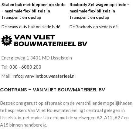
Stalen bak met kleppen op slede
Boxbody Zeilwagen op slede –
– maximale flexibiliteit in
maximale flexibiliteit in
transport en opslag
transport en opslag
De heavy duty bak op slede is dé
De Boxbody op slede is dé
oplossing voor vervoeren kippen en
oplossing voor mobiele opslag en
of afzetten van puin of grof
transport binnen het afzetsysteem.
stortgoed. Plaats de bak eenvoudig
Plaats de box eenvoudig op locatie,
op locatie, neem het onderstel
neem het onderstel direct weer mee
Energieweg 1 3401 MD IJsselstein
direct weer mee voor de volgende
en maximaliseer je inzet. Ideaal voor
locatie. Tevens een
verhuur, stedelijke distributie en
Tel:
030 - 6880 200
veiligheidsaspect uw aanhanger
projectmatig werken.
Mail:
info@vanvlietbouwmaterieel.nl
kunt u veilig achterlaten op uw eigen
Vraag nu
geheel vrijblijvend een
terrein of andere locatie waar
offerte
aan en krijg op werkdagen
CONTRANS – VAN VLIET BOUWMATERIEEL BV
diefstal voorkomen wordt.
binnen 48 uur
reactie!
Ideaal voor aannemers, hoveniers
Koop of lease mogelijkheden
Bezoek ons gerust op afspraak om de verschillende mogelijkheden
en overige veeleisende gebruikers.
Leasen vanaf €2500,-
te bespreken. Van Vliet Bouwmaterieel ligt centraal gelegen in
Beste match in efficiëntie als u veel
Maatwerkmogelijkheden!
IJsselstein, net onder Utrecht met de snelwegen A2, A12, A27 en
stedelijke projecten heeft. Vraag nu
A15 binnen handbereik.
geheel vrijblijvend een offerte
aan en krijg op werkdagen
binnen