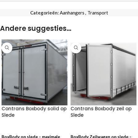
Categorieën:
Aanhangers
,
Transport
Andere suggesties…
Contrans Boxbody solid op
Contrans Boxbody zeil op
Slede
Slede
VOEG TOE AAN OFFERTE
VOEG TOE AAN OFFERTE
BoxBody op slede – maximale
BoxBody Zeilwagen op slede –