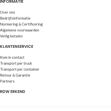
INFORMATIE
48 uur
reactie!
Koop of lease mogelijkheden
Over ons
Leasen mogelijk vanaf €2500,-
Maatwerkmogelijkheden!
Bedrijfsinformatie
Normering & Certificering
Algemene voorwaarden
Veilig betalen
KLANTENSERVICE
Kom in contact
Transport per truck
Transport per container
Retour & Garantie
Partners
RDW ERKEND