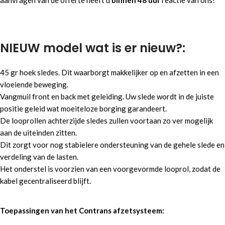
aanvragen van de offerte heeft u
binnen 48 uur
reactie van ons!
48 uur
reactie!
Koop of lease mogelijkheden
Leasen mogelijk vanaf €2500,-
Maatwerkmogelijkheden!
NIEUW model wat is er nieuw?:
45 gr hoek sledes. Dit waarborgt makkelijker op en afzetten in een
vloeiende beweging.
Vangmuil front en back met geleiding. Uw slede wordt in de juiste
positie geleid wat moeiteloze borging garandeert.
De looprollen achterzijde sledes zullen voortaan zo ver mogelijk
aan de uiteinden zitten.
Dit zorgt voor nog stabielere ondersteuning van de gehele slede en
verdeling van de lasten.
Het onderstel is voorzien van een voorgevormde looprol, zodat de
kabel gecentraliseerd blijft.
Toepassingen van het Contrans afzetsysteem: