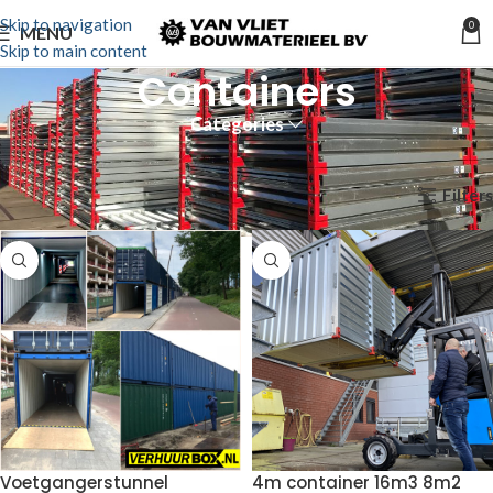
Skip to navigation
0
MENU
Skip to main content
Containers
Categories
Opslag containers in diverse maten en types.
Filters
Home
Verhuur
Opslag/accommodatie
Containers
Voetgangerstunnel
4m container 16m3 8m2