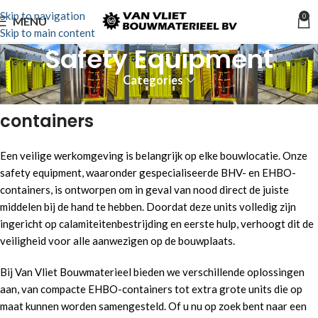
Skip to navigation
0
MENU
Skip to main content
Safety Equipment
Categories
Professionele EHBO- en BHV-
containers
Een veilige werkomgeving is belangrijk op elke bouwlocatie. Onze
safety equipment, waaronder gespecialiseerde BHV- en EHBO-
containers, is ontworpen om in geval van nood direct de juiste
middelen bij de hand te hebben. Doordat deze units volledig zijn
ingericht op calamiteitenbestrijding en eerste hulp, verhoogt dit de
veiligheid voor alle aanwezigen op de bouwplaats.
Bij Van Vliet Bouwmaterieel bieden we verschillende oplossingen
aan, van compacte EHBO-containers tot extra grote units die op
maat kunnen worden samengesteld. Of u nu op zoek bent naar een