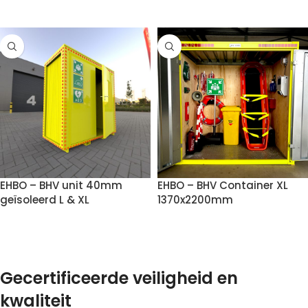
VOEG TOE AAN OFFERTE
EHBO – BHV unit 40mm
EHBO – BHV Container XL
geïsoleerd L & XL
1370x2200mm
VOEG TOE AAN OFFERTE
VOEG TOE AAN OFFERTE
Gecertificeerde veiligheid en
kwaliteit