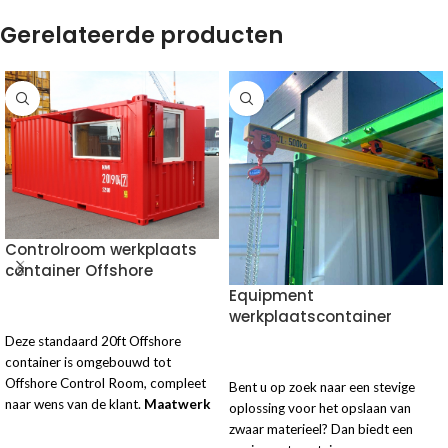
Gerelateerde producten
Controlroom werkplaats
container Offshore
Equipment
werkplaatscontainer
VOEG TOE AAN OFFERTE
Deze standaard 20ft Offshore
container is omgebouwd tot
VOEG TOE AAN OFFERTE
Offshore Control Room, compleet
Bent u op zoek naar een stevige
naar wens van de klant.
Maatwerk
oplossing voor het opslaan van
controlroom werkplaats
zwaar materieel? Dan biedt een
containers
Voor de offshore