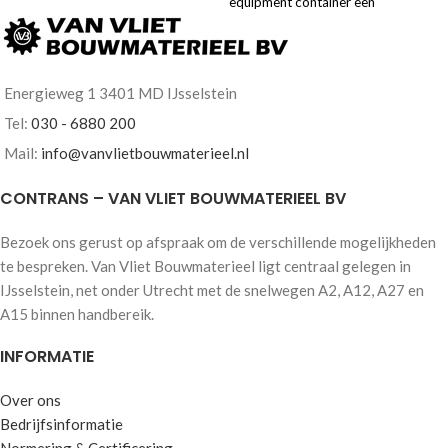
equipment container een
hebben wij een controlroom
uitstekende optie. Dit type
containers geleverd. Speciaal voor
container is speciaal ontworpen
bedrijven gespecialiseerd in
voor heavy-duty gebruik en is
activiteiten zoals baggeren,
bijzonder geschikt voor
Energieweg 1 3401 MD IJsselstein
landaanwinning, haven
verschillende toepassingen in
Tel:
030 - 6880 200
infrastructuur, offshore diensten
sectoren zoals industrie, offshore en
voor olie- en gasindustrie, en
techniek. De constructie is voorzien
Mail:
info@vanvlietbouwmaterieel.nl
windenergie.
Unieke aspecten van
van robuuste stellingen die grote
deze container:
✓ 1x Groot vast
gewichten kunnen dragen, evenals
CONTRANS – VAN VLIET BOUWMATERIEEL BV
raam met transport luiken ✓ 1x
extra verstevigingen in het frame
Klein draai/kiep raam met transport
van de container.
Bezoek ons gerust op afspraak om de verschillende mogelijkheden
luiken ✓ 1x Loopdeur ✓ 2x
te bespreken. Van Vliet Bouwmaterieel ligt centraal gelegen in
Kabeldoorvoeren ✓ Geïsoleerd ✓
IJsselstein, net onder Utrecht met de snelwegen A2, A12, A27 en
Bureau ✓ Opberg kasten ✓
A15 binnen handbereik.
Elektrische installatie ✓ Gespoten in
kleur ✓ Diverse doorvoeringen ✓
INFORMATIE
Aangepaste gespoten en
bestickering in de huisstijl van de
klant ✓ Voorzien van een duurzame
Over ons
2-componenten coating
Bedrijfsinformatie
Normering & Certificering