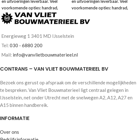
en uitvoeringen leverbaar. Veel
en uitvoeringen leverbaar. Veel
voorkomende opties: handrad,
voorkomende opties: handrad,
lepelkokers, hijsbeugel ipv ketting,
lepelkokers, hijsbeugel ipv ketting,
ketting lediging etc.
ketting lediging etc. Maak gebruik
van het offerte formulier voor een
vrijblijvende prijs aanvraag. U kunt
Energieweg 1 3401 MD IJsselstein
de beschikbare opties configureren.
Tel:
030 - 6880 200
Mail:
info@vanvlietbouwmaterieel.nl
CONTRANS – VAN VLIET BOUWMATERIEEL BV
Maak gebruik van het offerte
formulier voor een vrijblijvende
prijsaanvraag. U kunt de
Bezoek ons gerust op afspraak om de verschillende mogelijkheden
beschikbare opties configureren.
te bespreken. Van Vliet Bouwmaterieel ligt centraal gelegen in
IJsselstein, net onder Utrecht met de snelwegen A2, A12, A27 en
A15 binnen handbereik.
INFORMATIE
Over ons
Bedrijfsinformatie