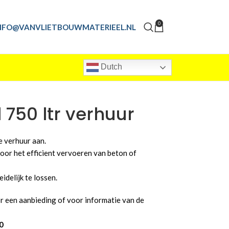
0
NFO@VANVLIETBOUWMATERIEEL.NL
Dutch
 750 ltr verhuur
e verhuur aan.
oor het efficient vervoeren van beton of
idelijk te lossen.
 een aanbieding of voor informatie van de
0