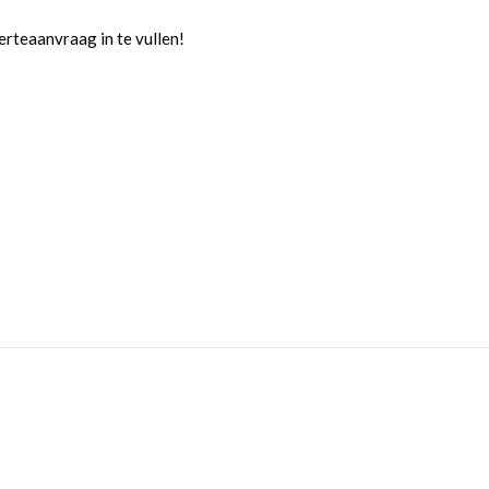
rteaanvraag in te vullen!
Gewenste einddatum:
OE AAN OFFERTE