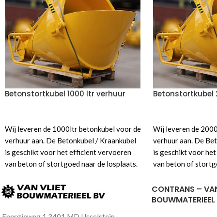
Betonstortkubel 1000 ltr verhuur
Betonstortkubel 
VOEG TOE AAN OFFERTE
VOEG TOE AAN OF
Wij leveren de 1000ltr betonkubel voor de
Wij leveren de 2000
verhuur aan. De Betonkubel / Kraankubel
verhuur aan. De Bet
is geschikt voor het efficient vervoeren
is geschikt voor het
van beton of stortgoed naar de losplaats.
van beton of stortg
De kubels is ontworpen om de inhoud
De kubels is ontwo
geleidelijk te lossen. Gebruik
geleidelijk te lossen
CONTRANS – VAN
onderstaande
offerte knop
voor een
BOUWMATERIEEL
onderstaande
offe
aanbieding of voor informatie van de
aanbieding of voor 
Energieweg 1 3401 MD IJsselstein