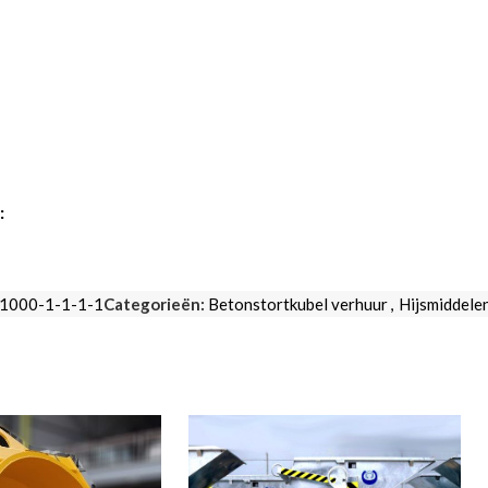
:
1000-1-1-1-1
Categorieën:
Betonstortkubel verhuur
,
Hijsmiddele