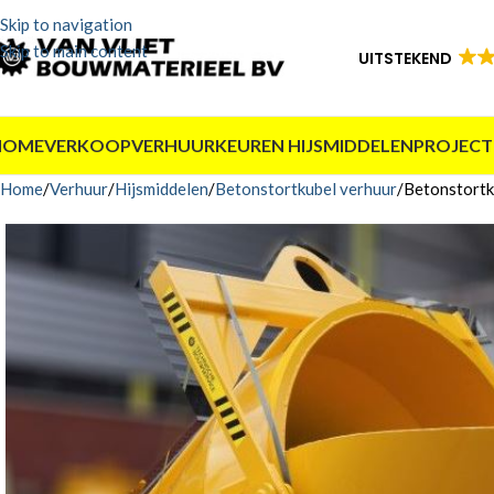
Skip to navigation
Skip to main content
UITSTEKEND
HOME
VERKOOP
VERHUUR
KEUREN HIJSMIDDELEN
PROJECT
Home
Verhuur
Hijsmiddelen
Betonstortkubel verhuur
Betonstortk