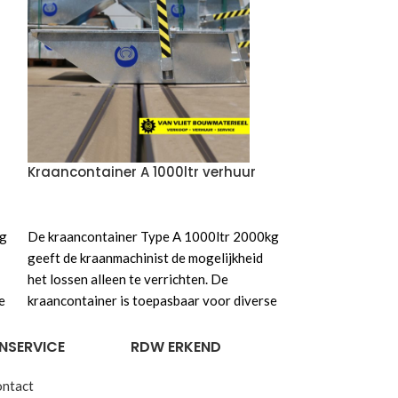
Kraancontainer A 1000ltr verhuur
VOEG TOE AAN OFFERTE
kg
De kraancontainer Type A 1000ltr 2000kg
geeft de kraanmachinist de mogelijkheid
het lossen alleen te verrichten. De
e
kraancontainer is toepasbaar voor diverse
soorten kranen en/of andere hef/hijs
ik
machines voorzien van hijsketting. Gebruik
NSERVICE
RDW ERKEND
onderstaande
offerte knop
voor een
ontact
aanbieding of voor informatie van de