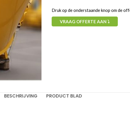
Druk op de onderstaande knop om de offe
VRAAG OFFERTE AAN ⤵
Gewenste start datum:
Uw opmerking:
BESCHRIJVING
PRODUCT BLAD
VOEG T