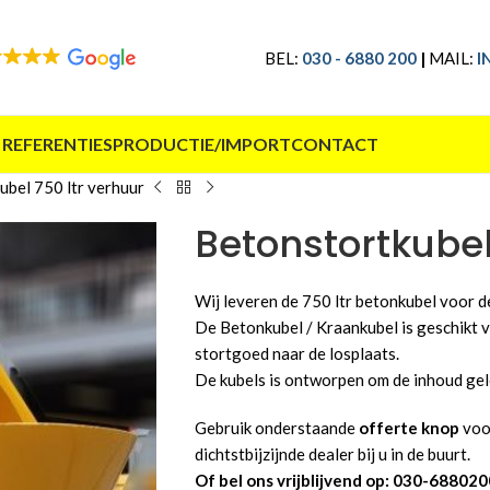
BEL:
030 - 6880 200
|
MAIL:
I
 REFERENTIES
PRODUCTIE/IMPORT
CONTACT
ubel 750 ltr verhuur
Betonstortkubel
Wij leveren de 750 ltr betonkubel voor d
De Betonkubel / Kraankubel is geschikt v
stortgoed naar de losplaats.
De kubels is ontworpen om de inhoud gele
Gebruik onderstaande
offerte knop
voor
dichtstbijzijnde dealer bij u in de buurt.
Of bel ons vrijblijvend op: 030-688020