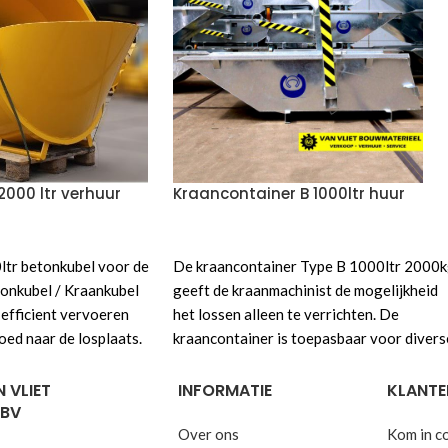
2000 ltr verhuur
Kraancontainer B 1000ltr huur
FERTE
VOEG TOE AAN OFFERTE
ltr betonkubel voor de
De kraancontainer Type B 1000ltr 2000
onkubel / Kraankubel
geeft de kraanmachinist de mogelijkheid
 efficient vervoeren
het lossen alleen te verrichten. De
oed naar de losplaats.
kraancontainer is toepasbaar voor divers
rpen om de inhoud
soorten kranen en/of andere hef/hijs
. Gebruik
machines voorzien van hijsketting. Gebru
 VLIET
INFORMATIE
KLANTE
 BV
rte knop
voor een
onderstaande
offerte knop
voor een
informatie van de
aanbieding of voor informatie van de
Over ons
Kom in c