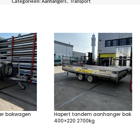
Categorieën:
Aanhangers
,
Transport
ser bakwagen
Hapert tandem aanhanger bak
400×220 2700kg
FERTE
VOEG TOE AAN OFFERTE