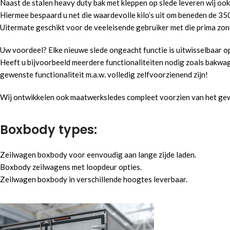
Naast de stalen heavy duty bak met kleppen op slede leveren wij oo
Hiermee bespaard u net die waardevolle kilo’s uit om beneden de 350
Uitermate geschikt voor de veeleisende gebruiker met die prima zond
Uw voordeel? Elke nieuwe slede ongeacht functie is uitwisselbaar o
Heeft u bijvoorbeeld meerdere functionaliteiten nodig zoals bakwag
gewenste functionaliteit m.a.w. volledig zelfvoorzienend zijn!
Wij ontwikkelen ook maatwerksledes compleet voorzien van het gew
Boxbody types:
Zeilwagen boxbody voor eenvoudig aan lange zijde laden.
Boxbody zeilwagens met loopdeur opties.
Zeilwagen boxbody in verschillende hoogtes leverbaar.