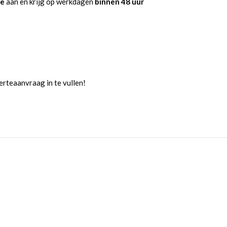
te
aan en krijg op werkdagen
binnen 48 uur
rteaanvraag in te vullen!
:
Afbindsystemen
Alu rongen weg te klappen
Staal verzinkte rongen weg te klappen
Spanband bindrails