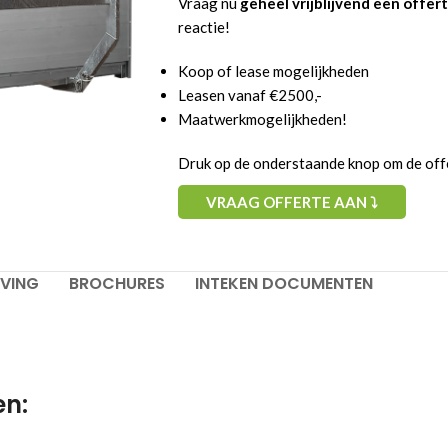
Vraag nu
geheel vrijblijvend een offer
reactie!
Koop of lease mogelijkheden
Leasen vanaf €2500,-
Maatwerkmogelijkheden!
Druk op de onderstaande knop om de offe
VRAAG OFFERTE AAN ⤵
Bak met kleppen opties
JVING
BROCHURES
INTEKEN DOCUMENTEN
Kleppen
Kleppen 400mm
kopschot alu
en:
1 delige zijborden
2 delige zijborden