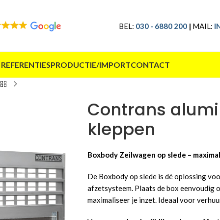
BEL:
030 - 6880 200
|
MAIL:
I
 REFERENTIES
PRODUCTIE/IMPORT
CONTACT
Contrans alum
kleppen
Boxbody Zeilwagen op slede – maximale 
De Boxbody op slede is dé oplossing voo
afzetsysteem. Plaats de box eenvoudig o
maximaliseer je inzet. Ideaal voor verhuur