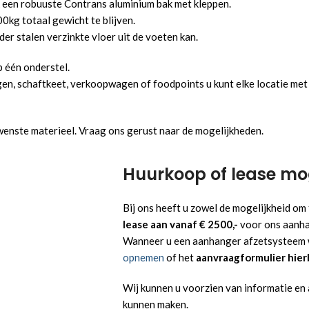
k een robuuste Contrans aluminium bak met kleppen.
0kg totaal gewicht te blijven.
Bak breedte
er stalen verzinkte vloer uit de voeten kan.
Bak breedte uitwendig 2090 mm
p één onderstel.
Bak breedte uitwendig 2200 mm
en, schaftkeet, verkoopwagen of foodpoints u kunt elke locatie met
Opmerking/vragen
?
enste materieel. Vraag ons gerust naar de mogelijkheden.
Huurkoop of lease mog
Bij ons heeft u zowel de mogelijkheid om 
VOEG T
lease aan vanaf € 2500,-
voor ons aanha
Wanneer u een aanhanger afzetsysteem w
opnemen
of het
aanvraagformulier hier
Wij kunnen u voorzien van informatie en 
kunnen maken.