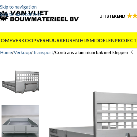
Skip to navigation
Skip to main content
UITSTEKEND
HOME
VERKOOP
VERHUUR
KEUREN HIJSMIDDELEN
PROJECT
Home
Verkoop
Transport
Contrans aluminium bak met kleppen