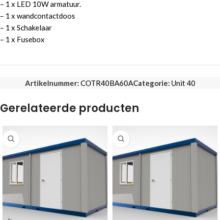
– 1 x LED 10W armatuur.
– 1 x wandcontactdoos
– 1 x Schakelaar
– 1 x Fusebox
Artikelnummer:
COTR40BA60A
Categorie:
Unit 40
Gerelateerde producten