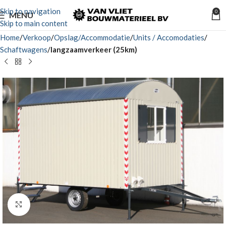
Skip to navigation
0
MENU
Skip to main content
Home
Verkoop
Opslag/Accommodatie
Units / Accomodaties
Schaftwagens
langzaamverkeer (25km)
Click to enlarge