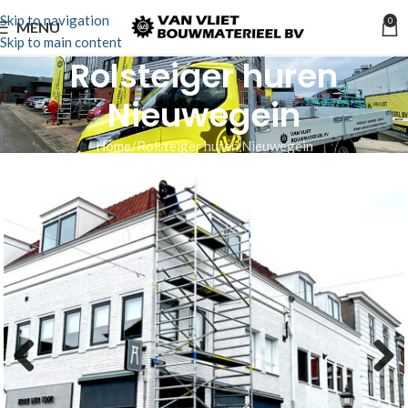
Skip to navigation
0
MENU
Skip to main content
Rolsteiger huren
Nieuwegein
Home
Rolsteiger huren Nieuwegein
Previous
Next