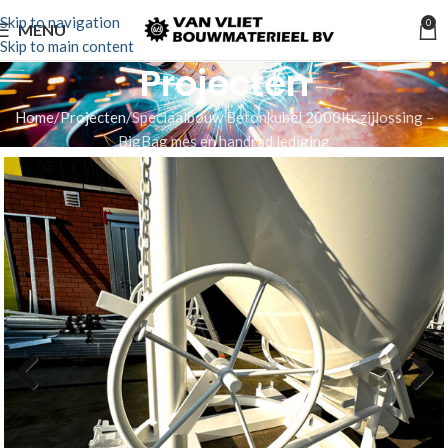
Skip to navigation
0
MENU
Skip to main content
Projecten
Home
Projecten
Speciaalbouw Betonkubel 2000ltr zijlossing –
BigBag mes en handrad lediging
Previous
Next