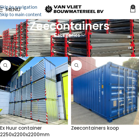
Skip to navigation
0
MENU
Skip to main content
Zeecontainers
Categories
Home
Verkoop
Opslag/Accommodatie
Containers
Zeecontainers
Filters
Ex Huur container
Zeecontainers koop
2250x2200x2200mm