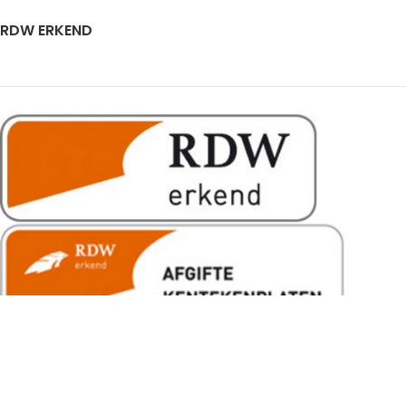
RDW ERKEND
VAN VLIET BOUWMATERIEEL.NL
2026 | REALISATIE & ONDERHOUD:
2BEFRESH