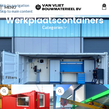
Skip to navigation
0
MENU
Skip to main content
Werkplaatscontainers
Categories
Hieronder treft u een greep uit de diverse soorten
werkplaatscontainers welke wij voor u kunnen realiseren. Van
eenvoudige standaard containers 8ft, 10ft, 20ft en 40ft tot high
cubes containers en offshore containers. Wij kunnen dit naar uw
wens volledig inrichten en gebruiken hiervoor zowel nieuwe als
gebruikte containers.
Home
Verkoop
Opslag/Accommodatie
Werkplaatscontainers
Filters