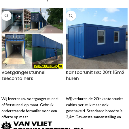
Voetgangerstunnel
Kantoorunit ISO 20ft 15m2
zeecontainers
huren
VOEG TOE AAN OFFERTE
VOEG TOE AAN OFFERTE
Wij leveren uw voetgangerstunnel
Wij verhuren de 20ft kantoorunits
of fietstunnel op maat. Gebruik
cabins per stuk maar ook
onderstaande formulier voor een
geschakeld. Standaard breedte is
offerte op maat.
2,4m Gewenste samenstelling en
periode is hieronder te