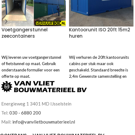
Voetgangerstunnel
Kantoorunit ISO 20ft 15m2
zeecontainers
huren
VOEG TOE AAN OFFERTE
VOEG TOE AAN OFFERTE
Wij leveren uw voetgangerstunnel
Wij verhuren de 20ft kantoorunits
of fietstunnel op maat. Gebruik
cabins per stuk maar ook
onderstaande formulier voor een
geschakeld. Standaard breedte is
offerte op maat.
2,4m Gewenste samenstelling en
periode is hieronder te
configureren.
Energieweg 1 3401 MD IJsselstein
Tel:
030 - 6880 200
Mail:
info@vanvlietbouwmaterieel.nl