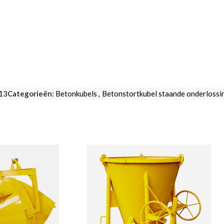
Opmering:
VOEG T
13
Categorieën:
Betonkubels
,
Betonstortkubel staande onderlossi