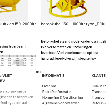
luitklep 150-2000ltr
betonkubel 150 – 1000ltr type_1101H
VOEG TOE AAN OFFERTE
Betonkubel staand model onderlossing zi
FERTE
sing leverbaar in
in diverse maten en uitvoeringen
en.
leverbaar. Veel voorkomende opties:
handrad, lepelkokers, hijsbeugel ipv
ketting, ketting lediging etc.
 VLIET
INFORMATIE
KLANTE
 BV
Over ons
Kom in c
p afspraak om de
Bedrijfsinformatie
Transport
ijkheden te bespreken.
isch-conische vorm met
Normering & Certificering
Transpor
Maak gebruik van het offerte formulier
eel ligt centraal
ar en stabiel ontwerp
Algemene voorwaarden
Retour &
voor een vrijblijvende prijs aanvraag. U