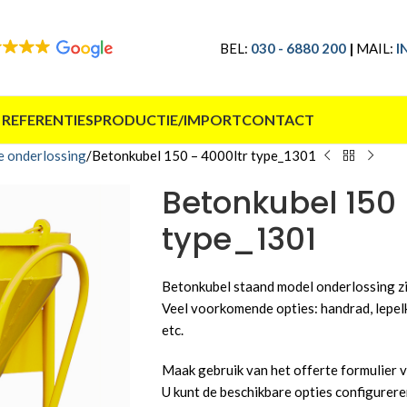
BEL:
030 - 6880 200
|
MAIL:
I
 REFERENTIES
PRODUCTIE/IMPORT
CONTACT
e onderlossing
Betonkubel 150 – 4000ltr type_1301
Betonkubel 150 
type_1301
Betonkubel staand model onderlossing zij
Veel voorkomende opties: handrad, lepelko
etc.
Maak gebruik van het offerte formulier vo
U kunt de beschikbare opties configurere