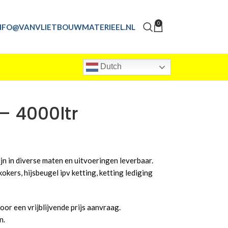
0
NFO@VANVLIETBOUWMATERIEEL.NL
Dutch
– 4000ltr
n in diverse maten en uitvoeringen leverbaar.
kers, hijsbeugel ipv ketting, ketting lediging
or een vrijblijvende prijs aanvraag.
n.