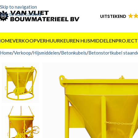
Skip to navigation
Skip to main content
UITSTEKEND
HOME
VERKOOP
VERHUUR
KEUREN HIJSMIDDELEN
PROJECT
Home
Verkoop
Hijsmiddelen
Betonkubels
Betonstortkubel staand