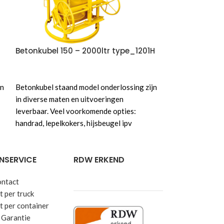
handrad, lepelkok
ketting, ketting l
Betonkubel 150 – 2000ltr type_1201H
VOEG TOE AAN OFFERTE
Maak gebruik van
jn
Betonkubel staand model onderlossing zijn
voor een vrijblij
in diverse maten en uitvoeringen
kunt de beschikb
leverbaar. Veel voorkomende opties:
handrad, lepelkokers, hijsbeugel ipv
ketting, ketting lediging etc. Maak gebruik
van het offerte formulier voor een
NSERVICE
RDW ERKEND
vrijblijvende prijs aanvraag. U kunt de
beschikbare opties configureren.
ontact
 per truck
t per container
 Garantie