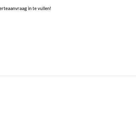
rteaanvraag in te vullen!
Hijsinrichting
Ketting 3 sprong
Beugel
Lepelkokers: