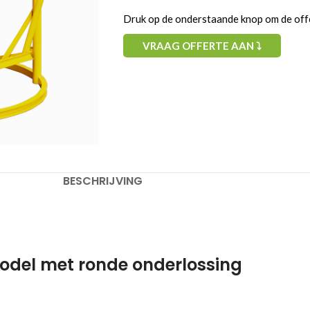
Druk op de onderstaande knop om de offe
VRAAG OFFERTE AAN ⤵
Lediging
Wijze van ledigen
Hefboom
Handrad
Handrad + ketting
BESCHRIJVING
Spuiten eigen kleur:
Inhoudt (ltr):
model met ronde onderlossing