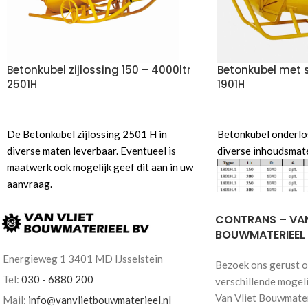
Betonkubel zijlossing 150 – 4000ltr
Betonkubel met s
2501H
1901H
VOEG TOE AAN OFFERTE
VOEG TOE AAN OF
De Betonkubel zijlossing 2501 H in
Betonkubel onderlos
diverse maten leverbaar. Eventueel is
diverse inhoudsmat
maatwerk ook mogelijk geef dit aan in uw
aanvraag.
Inhoud 150 tot 4000 liter leverbaar
Voorzien van hijsoog
CONTRANS – VAN
Liggend, rond model
BOUWMATERIEEL
Energieweg 1 3401 MD IJsselstein
Bezoek ons gerust o
Tel:
030 - 6880 200
verschillende mogel
Horizontale cilindr
Van Vliet Bouwmateri
rechte uitstort, zwa
Mail:
info@vanvlietbouwmaterieel.nl