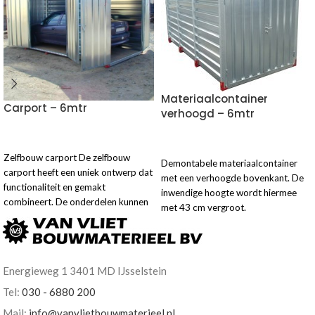
Materiaalcontainer
Carport – 6mtr
verhoogd – 6mtr
VOEG TOE AAN OFFERTE
VOEG TOE AAN OFFERTE
Zelfbouw carport De zelfbouw
Demontabele materiaalcontainer
carport heeft een uniek ontwerp dat
met een verhoogde bovenkant. De
functionaliteit en gemakt
inwendige hoogte wordt hiermee
combineert. De onderdelen kunnen
met 43 cm vergroot.
moeiteloos gemonteerd en
Energieweg 1 3401 MD IJsselstein
Tel:
030 - 6880 200
Mail:
info@vanvlietbouwmaterieel.nl