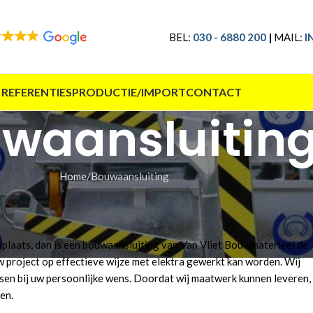
BEL:
030 - 6880 200
|
MAIL:
I
 REFERENTIES
PRODUCTIE/IMPORT
CONTACT
waansluitin
Home
Bouwaansluiting
wplaats, dan is een bouwaansluiting van Van Vliet Bouwmaterieel dé
w project op effectieve wijze met elektra gewerkt kan worden. Wij
sen bij uw persoonlijke wens. Doordat wij maatwerk kunnen leveren,
en.