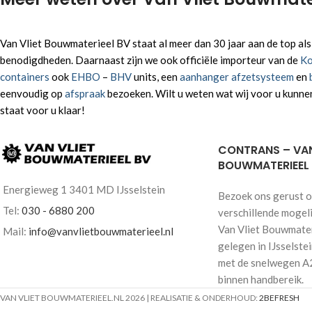
Van Vliet Bouwmaterieel BV staat al meer dan 30 jaar aan de top a
benodigdheden. Daarnaast zijn we ook officiële importeur van de
Ko
containers
ook
EHBO
–
BHV
units, een
aanhanger afzetsysteem
en
eenvoudig op
afspraak
bezoeken. Wilt u weten wat wij voor u kunne
staat voor u klaar!
CONTRANS – VAN
BOUWMATERIEEL
Energieweg 1 3401 MD IJsselstein
Bezoek ons gerust o
Tel:
030 - 6880 200
verschillende mogel
Van Vliet Bouwmateri
Mail:
info@vanvlietbouwmaterieel.nl
gelegen in IJsselste
met de snelwegen A
binnen handbereik.
VAN VLIET BOUWMATERIEEL.NL
2026 | REALISATIE & ONDERHOUD:
2BEFRESH