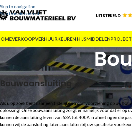
Skip to navigation
Skip to main content
UITSTEKEND
HOME
VERKOOP
VERHUUR
KEUREN HIJSMIDDELEN
PROJECT
Bou
Bouwaansluiting
Als u op zoek bent naar een tijdelijke stroomvoorziening op uw bou
oplossing! Onze bouwaansluiting zorgt er namelijk voor dat er op u
kunnen de aansluiting leven van 63A tot 400A in afmetingen die pas
kunnen wij de aansluiting laten aansluiten bij uw specifieke voorkeur