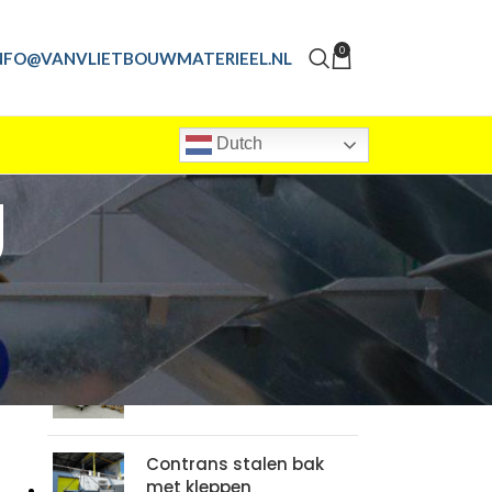
0
NFO@VANVLIETBOUWMATERIEEL.NL
Dutch
g
PRODUCTEN
Contrans Boxbody -
Verkoopwagen
afzetsysteem
Contrans stalen bak
met kleppen