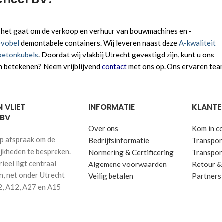
ls het gaat om de verkoop en verhuur van bouwmachines en -
vobel
demontabele containers. Wij leveren naast deze
A-kwaliteit
betonkubels
. Doordat wij vlakbij Utrecht gevestigd zijn, kunt u ons
n betekenen? Neem vrijblijvend
contact
met ons op. Ons ervaren tea
 VLIET
INFORMATIE
KLANTE
 BV
Over ons
Kom in c
p afspraak om de
Bedrijfsinformatie
Transport
ijkheden te bespreken.
Normering & Certificering
Transpor
eel ligt centraal
Algemene voorwaarden
Retour &
in, net onder Utrecht
Veilig betalen
Partners
2, A12, A27 en A15