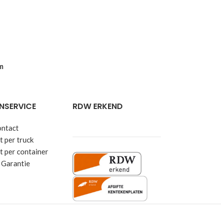
m
NSERVICE
RDW ERKEND
ontact
 per truck
t per container
 Garantie